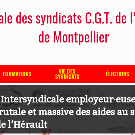
ale des syndicats C.G.T. de l
de Montpellier
VIE DES
FORMATIONS
ÉLECTIONS
SYNDICATS
ntersyndicale employeur·euses 
utale et massive des aides au s
e l’Hérault