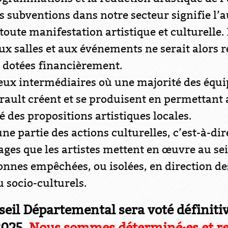
des subventions dans notre secteur signifie l
 toute manifestation artistique et culturelle
ux salles et aux événements ne serait alors 
 dotées financièrement.
ieux intermédiaires où une majorité des équi
ault créent et se produisent en permettant 
é des propositions artistiques locales.
’une partie des actions culturelles, c’est-à-di
stages que les artistes mettent en œuvre au s
onnes empêchées, ou isolées, en direction d
u socio-culturels.
seil Départemental sera voté définiti
2025.
Nous sommes déterminé·es et r