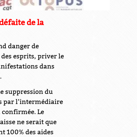
éfaite de la
and danger de
des esprits, priver le
anifestations dans
.
le suppression du
 par l’intermédiaire
n confirmée. Le
aisse ne serait que
ent 100% des aides