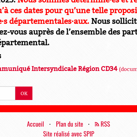
u’à ces dates pour qu’une telle proposi
·e·s départementales·aux.
Nous sollici
ez-vous auprès de l’ensemble des part
départemental.
s
uniqué Intersyndicale Région CD34
(docum
OK
Accueil
⋅
Plan du site
⋅
RSS
Site réalisé avec SPIP