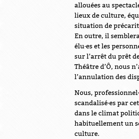
allouées au spectacle
lieux de culture, équ
situation de précarit
En outre, il semblera
élu·es et les person
sur l’arrêt du prêt 
Théâtre d’Ô, nous n’
l’annulation des disp
Nous, professionnel·
scandalisé·es par ce
dans le climat politi
habituellement un sou
culture.