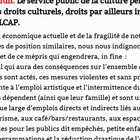
mun.
Le service public de la culture pe
 droits culturels, droits par ailleurs 
 LCAP.
n économique actuelle et de la fragilité de n
es de position similaires, nous nous indignon
et de ce mépris qui engendrera, in fine :
al qui aura des conséquences sur l’ensemble 
s sont actés, ces mesures violentes et sans 
te à l’emploi artistique et l’intermittence d
dépendent (ainsi que leur famille) et sont u
 large d’emplois directs et indirects liés au
urisme, aux café/bars/restaurants, aux espace
es pour les publics dit empêchés, petite enfa
ogrammations et la réduction drastique de l’o