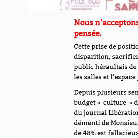
Nous n’acceptons 
pensée.
Cette prise de posit
disparition, sacrifie
public héraultais de
les salles et l’espace
Depuis plusieurs se
budget « culture » 
du journal Libération
démenti de Monsieur 
de 48% est fallacieu