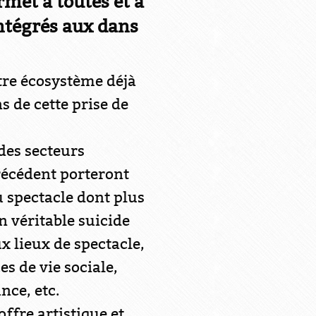
rmet à toutes et à
intégrés aux dans
otre écosystème déjà
s de cette prise de
des secteurs
précédent porteront
u spectacle dont plus
n véritable suicide
x lieux de spectacle,
s de vie sociale,
nce, etc.
ffre artistique et