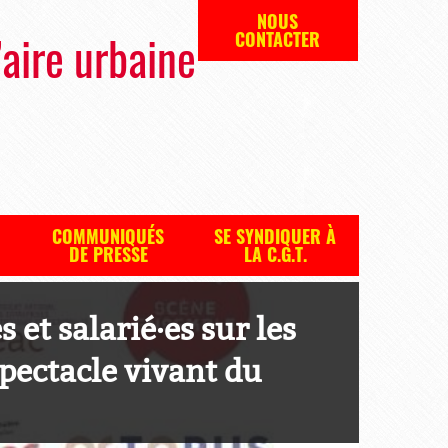
NOUS
’aire urbaine
CONTACTER
COMMUNIQUÉS
SE SYNDIQUER À
DE PRESSE
LA C.G.T.
et salarié·es sur les
pectacle vivant du