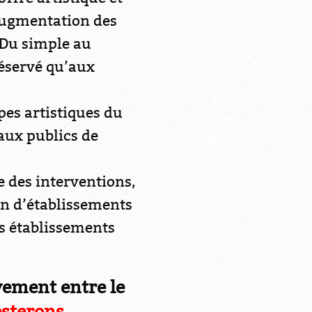
’augmentation des
. Du simple au
réservé qu’aux
pes artistiques du
aux publics de
re des interventions,
ein d’établissements
es établissements
vement entre le
esterons