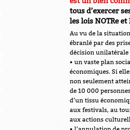
est un bien com
tous d’exercer ses
les lois NOTRe et
Au vu de la situatio
ébranlé par des pris
décision unilatérale 
• un vaste plan soci
économiques. Si elle
non seulement attein
de 10 000 personnes 
d’un tissu économique
aux festivals, au to
aux actions culturell
• l’annulation de pr