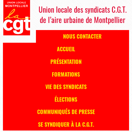
Union locale des syndicats C.G.T.
de l’aire urbaine de Montpellier
NOUS CONTACTER
ACCUEIL
PRÉSENTATION
FORMATIONS
VIE DES SYNDICATS
ÉLECTIONS
COMMUNIQUÉS DE PRESSE
SE SYNDIQUER À LA C.G.T.