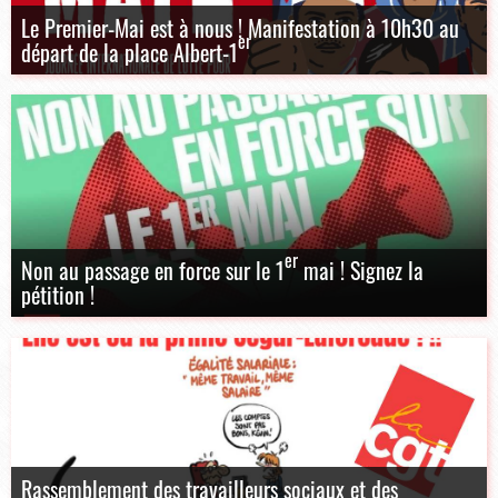
Le Premier-Mai est à nous ! Manifestation à 10h30 au
er
départ de la place Albert-1
er
Non au passage en force sur le 1
mai ! Signez la
pétition !
Rassemblement des travailleurs sociaux et des