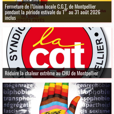
Fermeture de l’Union locale C.G.T. de Montpellier
er
pendant la période estivale du 1
au 31 août 2026
inclus
Réduire la chaleur extrême au CHU de Montpellier