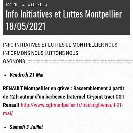
ACCUEIL
À LA UNE
Info Initiatives et Luttes Montpellier
18/05/2021
INFO INITIATIVES ET LUTTES UL MONTPELLIER NOUS
INFORMONS NOUS LUTTONS NOUS
GAGNONS
=======================================
Vendredi 21 Mai
RENAULT Montpellier en grève :
Rassemblement à partir
de
12 h
autour d’un barbecue fraternel
Ci-joint tract CGT
Renault
http://www.cgtmontpellier.fr/tract-cgt-renault-21-
mai/
Samedi 3 Juillet