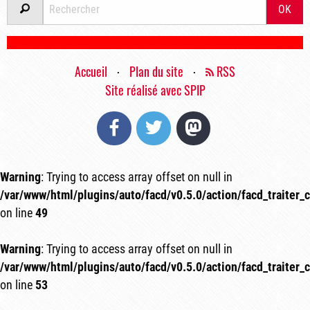
OK
Accueil
⋅
Plan du site
⋅
RSS
Site réalisé avec SPIP
Facebook
Twitter
Mastodon
Warning
: Trying to access array offset on null in
/var/www/html/plugins/auto/facd/v0.5.0/action/facd_traiter_
on line
49
Warning
: Trying to access array offset on null in
/var/www/html/plugins/auto/facd/v0.5.0/action/facd_traiter_
on line
53