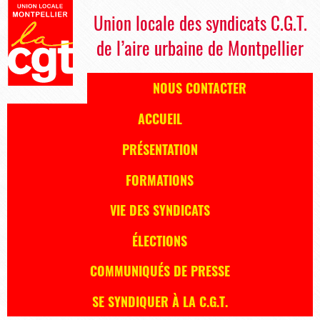
Union locale des syndicats C.G.T.
de l’aire urbaine de Montpellier
NOUS CONTACTER
ACCUEIL
PRÉSENTATION
FORMATIONS
VIE DES SYNDICATS
ÉLECTIONS
COMMUNIQUÉS DE PRESSE
SE SYNDIQUER À LA C.G.T.