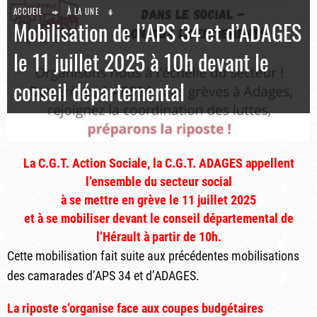
ACCUEIL
À LA UNE
Mobilisation de l’APS 34 et d’ADAGES
le 11 juillet 2025 à 10h devant le
conseil départemental
La C.G.T. Action Sociale, la C.G.T. ADAGES appellent
l’ensemble du secteur social
à se mettre en grève le 11 juillet 2025
et à se mobiliser devant le conseil départemental de
l’Hérault à partir de 10h.
Cette mobilisation fait suite aux précédentes mobilisations
des camarades d’APS 34 et d’ADAGES.
La riposte s’organise face aux coupes budgétaires