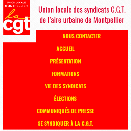
Union locale des syndicats C.G.T.
de l’aire urbaine de Montpellier
NOUS CONTACTER
ACCUEIL
PRÉSENTATION
FORMATIONS
VIE DES SYNDICATS
ÉLECTIONS
COMMUNIQUÉS DE PRESSE
SE SYNDIQUER À LA C.G.T.